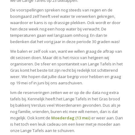
we de Lange Tafels op 23 uitklappen.
De voorspellingen spreken nog steeds van regen en de
boomgaard zelf heeft veel water te verwerken gekregen,
waardoor er kans is op drassige plekken. Ook wordt er door
hen deze week nog een hoop water bij verwacht. De
temperaturen gaan wel langzaam omhoog. En dan te
bedenken dat het vorig jaar in deze periode 30 graden was!
We balen er zelf ook van, want we willen graag de aftrap van
dit seizoen doen. Maar dit is het risico van hetgeen wij
organiseren. De sfeer en spontaniteit van Lange Tafels in het
Gras komt het beste tot zijn recht bij redelijk tot schitterend
weer. We hopen dat jullie daar begrip voor hebben en graag
op 19 mei of in juni bij ons aanschuiven.
Ivm de reserveringen zetten we er op de div data nog extra
tafels bij. Kennelijk heeft het Lange Tafels in het Gras brood
bij bakkerij Versluis veel Woerdenaren gevonden. Dus als je
nog familie, vrienden, buren etc mee wilt nemen, dan is dat
mogelijk. Ook komt de
Moederdag (13 mei)
er weer aan. Dan
is het toch een leuk cadeau om een keer met je moeder aan
onze Lange Tafels aan te schuiven.