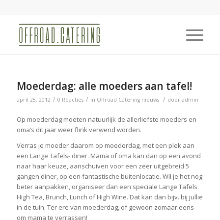
Moederdag: alle moeders aan tafel!
/
/
/
april 25, 2012
0 Reacties
in
Offroad Catering nieuws
door
admin
Op moederdag moeten natuurlijk de allerliefste moeders en
oma’s dit jaar weer flink verwend worden.
Verras je moeder daarom op moederdag, met een plek aan
een Lange Tafels- diner. Mama of oma kan dan op een avond
naar haar keuze, aanschuiven voor een zeer uitgebreid 5
gangen diner, op een fantastische buitenlocatie. Wil je het nog
beter aanpakken, organiseer dan een speciale Lange Tafels
High Tea, Brunch, Lunch of High Wine. Dat kan dan bijv. bij jullie
in de tuin. Ter ere van moederdag, of gewoon zomaar eens
om mama te verrassen!