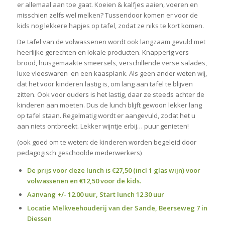
er allemaal aan toe gaat. Koeien & kalfjes aaien, voeren en
misschien zelfs wel melken? Tussendoor komen er voor de
kids nog lekkere hapjes op tafel, zodat ze niks te kort komen.
De tafel van de volwassenen wordt ook langzaam gevuld met
heerlijke gerechten en lokale producten. Knapperig vers
brood, huisgemaakte smeersels, verschillende verse salades,
luxe vleeswaren en een kaasplank. Als geen ander weten wij,
dat het voor kinderen lastig is, om lang aan tafel te blijven
zitten. Ook voor ouders is het lastig, daar ze steeds achter de
kinderen aan moeten. Dus de lunch blijft gewoon lekker lang
op tafel staan. Regelmatig wordt er aangevuld, zodat het u
aan niets ontbreekt. Lekker wijntje erbij… puur genieten!
(ook goed om te weten: de kinderen worden begeleid door
pedagogisch geschoolde mederwerkers)
De prijs voor deze lunch is €27,50 (incl 1 glas wijn) voor
volwassenen en €12,50 voor de kids.
Aanvang +/- 12.00 uur, Start lunch 12.30 uur
Locatie Melkveehouderij van der Sande, Beerseweg 7 in
Diessen