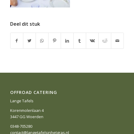
Deel dit stuk
OFFROAD CATERING
Lange Tafels
Korenmolenlaan 4
3447 GG Woerden
0348-705280
contact@langetafelsinhetgras.nl