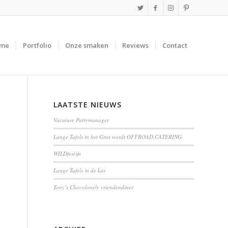
me
Portfolio
Onze smaken
Reviews
Contact
LAATSTE NIEUWS
Vacature Partymanager
Lange Tafels in het Gras wordt OFFROAD.CATERING
WILDfestijn
Lange Tafels in de kas
Tony’s Chocolonely vriendendiner