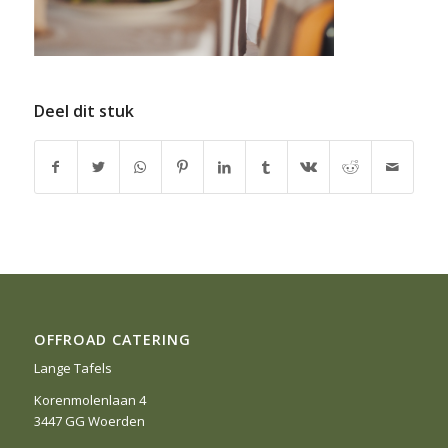
Deel dit stuk
OFFROAD CATERING
Lange Tafels
Korenmolenlaan 4
3447 GG Woerden