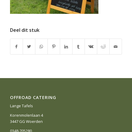
Deel dit stuk
OFFROAD CATERING
Lange Tafels
Korenmolenlaan 4
3447 GG Woerden
0348-705280