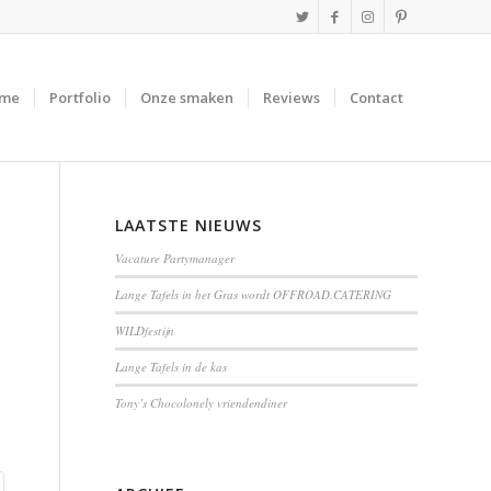
me
Portfolio
Onze smaken
Reviews
Contact
LAATSTE NIEUWS
Vacature Partymanager
Lange Tafels in het Gras wordt OFFROAD.CATERING
WILDfestijn
Lange Tafels in de kas
Tony’s Chocolonely vriendendiner