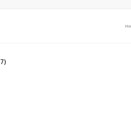
Ho
7)