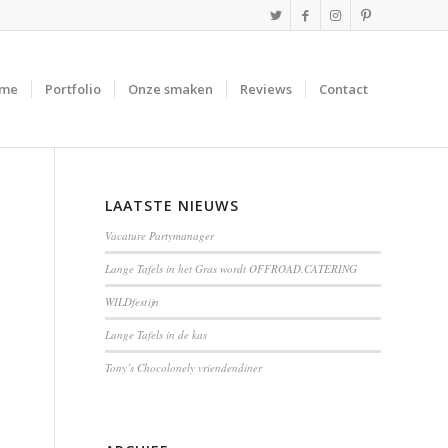
me
Portfolio
Onze smaken
Reviews
Contact
LAATSTE NIEUWS
Vacature Partymanager
Lange Tafels in het Gras wordt OFFROAD.CATERING
WILDfestijn
Lange Tafels in de kas
Tony’s Chocolonely vriendendiner