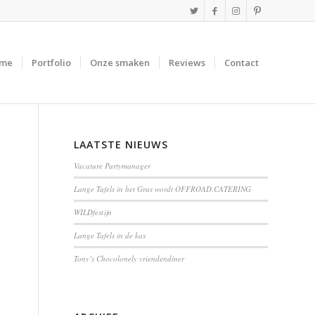
me
Portfolio
Onze smaken
Reviews
Contact
LAATSTE NIEUWS
Vacature Partymanager
Lange Tafels in het Gras wordt OFFROAD.CATERING
WILDfestijn
Lange Tafels in de kas
Tony’s Chocolonely vriendendiner