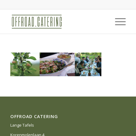
OFFROAD CATERING
Lange Tafels
Korenmolenlaan 4