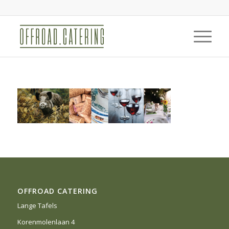
OFFROAD CATERING
Lange Tafels
Korenmolenlaan 4