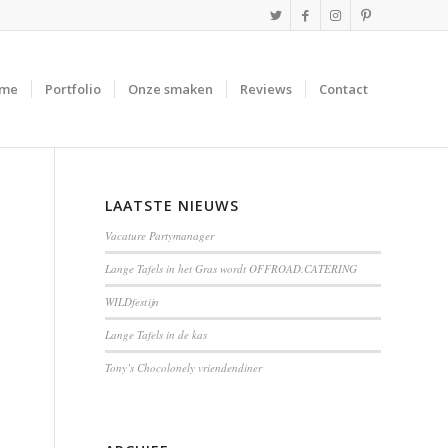
me
Portfolio
Onze smaken
Reviews
Contact
LAATSTE NIEUWS
Vacature Partymanager
Lange Tafels in het Gras wordt OFFROAD.CATERING
WILDfestijn
Lange Tafels in de kas
Tony’s Chocolonely vriendendiner