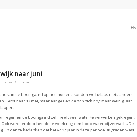
Ho
wijk naar juni
/
g nieuws
door
admin
tand van de boomgaard op het moment, konden we helaas niets anders
sen. Eerst naar 12 mei, maar aangezien de zon zich nog maar weinig laat
klappen.
an regen en de boomgaard zelf heeft veel water te verwerken gekregen,
. Ook wordt er door hen deze week nog een hoop water bij verwacht. De
 En dan te bedenken dat het vorig jaar in deze periode 30 graden was!