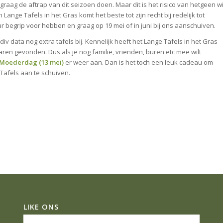
graag de aftrap van dit seizoen doen. Maar dit is het risico van hetgeen wi
Lange Tafels in het Gras komt het beste tot zijn recht bij redelijk tot
ar begrip voor hebben en graag op 19 mei of in juni bij ons aanschuiven.
iv data nog extra tafels bij. Kennelijk heeft het Lange Tafels in het Gras
aren gevonden. Dus als je nog familie, vrienden, buren etc mee wilt
Moederdag (13 mei)
er weer aan. Dan is het toch een leuk cadeau om
afels aan te schuiven.
LIKE ONS