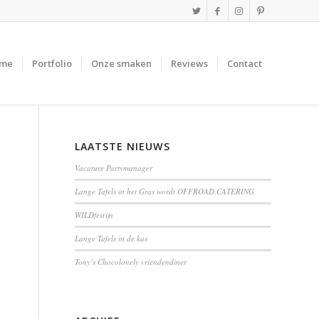
me
Portfolio
Onze smaken
Reviews
Contact
LAATSTE NIEUWS
Vacature Partymanager
Lange Tafels in het Gras wordt OFFROAD.CATERING
WILDfestijn
Lange Tafels in de kas
Tony’s Chocolonely vriendendiner