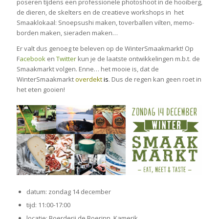
poseren tijdens een professionele photoshoot in de hooiberg,
de dieren, de skelters en de creatieve workshops in het
Smaaklokaal: Snoepsushi maken, toverballen vilten, memo-
borden maken, sieraden maken…
Er valt dus genoeg te beleven op de WinterSmaakmarkt! Op
F
acebook
en
Twitter
kun je de laatste ontwikkelingen m.b.t. de
Smaakmarkt volgen. Enne… het mooie is, dat de
WinterSmaakmarkt
overdekt
is
. Dus de regen kan geen roet in
het eten gooien!
datum: zondag 14 december
tijd: 11:00-17:00
locatie: Boerderij de Boerinn, Kamerik