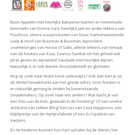
Buon Appetito met heerlijke Italiaanse taarten en homemade
limoncello van Donna Sara, heerlijke jam en ander lekkers van
PuurEnzo, stoere vuurproducten van Duuv, hartverwarmende
soep & stoof van Buurman & Buurman, bijzondere
zoutmelanges van House of Salts, allerlei lekkers van tomaat
van de Keuken van Kaai, Zaanse Sambal om het geheel wat
pit te geven en wijnwinkel Saudade met heerlijke wijnen.
Natuurlijk is er ook warme chocolademelk en gluhwein.
Nog op zoek naar leuke kerst cadeautjes? Ook dan ben je op
de WinterSmaakmarkt aan het goede adres. Voor foodies is
er natuurlijk genoeg te vinden bij bovenstaande
Smaakmakers. Op zoek naar iets anders? Wat dacht je van
een foto van de kids, gemaakt in de hooiberg? Of een unieke
armband van Lekker Bling? Een tas van Casa Happiness, een
blijblijvertje van de Hartjesfabriek of een D.I.Y pakket van
VanJans.
En de kinderen kunnen hun hart ophalen bij de dieren, het