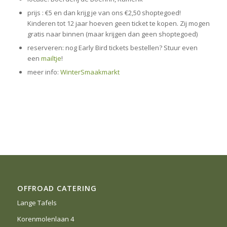
prijs : €5 en dan krijg je van ons €2,50 shoptegoed!
Kinderen tot 12 jaar hoeven geen ticket te kopen. Zij mogen
gratis naar binnen (maar krijgen dan geen shoptegoed)
reserveren: nog Early Bird tickets bestellen? Stuur even
een
mailtje
!
meer info:
WinterSmaakmarkt
OFFROAD CATERING
Lange Tafels
Korenmolenlaan 4