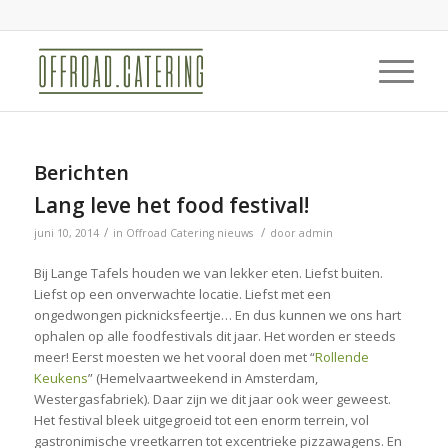
Berichten
Lang leve het food festival!
/
/
juni 10, 2014
in
Offroad Catering nieuws
door
admin
Bij Lange Tafels houden we van lekker eten. Liefst buiten.
Liefst op een onverwachte locatie. Liefst met een
ongedwongen picknicksfeertje… En dus kunnen we ons hart
ophalen op alle foodfestivals dit jaar. Het worden er steeds
meer! Eerst moesten we het vooral doen met “
Rollende
Keukens
” (Hemelvaartweekend in Amsterdam,
Westergasfabriek). Daar zijn we dit jaar ook weer geweest.
Het festival bleek uitgegroeid tot een enorm terrein, vol
gastronimische vreetkarren tot excentrieke pizzawagens. En