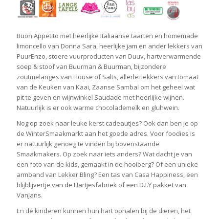
Buon Appetito met heerlijke Italiaanse taarten en homemade
limoncello van Donna Sara, heerlijke jam en ander lekkers van
PuurEnzo, stoere vuurproducten van Duuv, hartverwarmende
soep & stoof van Buurman & Buurman, bijzondere
zoutmelanges van House of Salts, allerlei lekkers van tomaat
van de Keuken van Kaai, Zaanse Sambal om het geheel wat
pit te geven en wijnwinkel Saudade met heerlijke wijnen.
Natuurlijk is er ook warme chocolademelk en gluhwein.
Nog op zoek naar leuke kerst cadeautjes? Ook dan ben je op
de WinterSmaakmarkt aan het goede adres. Voor foodies is
er natuurlijk genoeg te vinden bij bovenstaande
Smaakmakers. Op zoek naar iets anders? Wat dacht je van
een foto van de kids, gemaakt in de hooiberg? Of een unieke
armband van Lekker Bling? Een tas van Casa Happiness, een
blijblijvertje van de Hartjesfabriek of een D.I.Y pakket van
VanJans.
En de kinderen kunnen hun hart ophalen bij de dieren, het