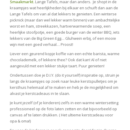
Smaakmarkt.
Lange Tafels, maar dan anders. Je shopt in de
kraampjes wat heerlijkheden bij elkaar en schuift dan aan de
Lange Tafels om van al dat lekkers te genieten. Een winterse
picknick (maar dan wel lekker warm binnen) van ambachtelijke
worst en ham, streekkazen, hartverwarmende soep, een
heerlijke stoofpotje, een goede burger van de winter BBQ, iets
lekkers van de Big Green Egg… Gluhwein erbij, of een mooie
wijn met een goed verhaal… Proost!
Liever een geurend kopje koffie van een echte barista, warme
chocolademelk, of lekkere thee? Ook dat kan! Al of niet
aangevuld met een lekker stukje taart. Puur genieten!
Ondertussen doe je D.I.Y. (do it yourself) inspiratie op, struin je
langs de kraampjes op zoek naar leuke kerstspulletjes om je
kersthuis helemaal af te maken en heb je de mogelijkheid om
alvast je kerstcadeaus in te slaan.
Je kunt jezelf (of je kinderen) zelfs in een warme wintersetting
professioneel op de foto laten zetten en dat bijvoorbeeld op
canvas af te laten drukken. ( Het ultieme kerstcadeau voor
opa & oma!)