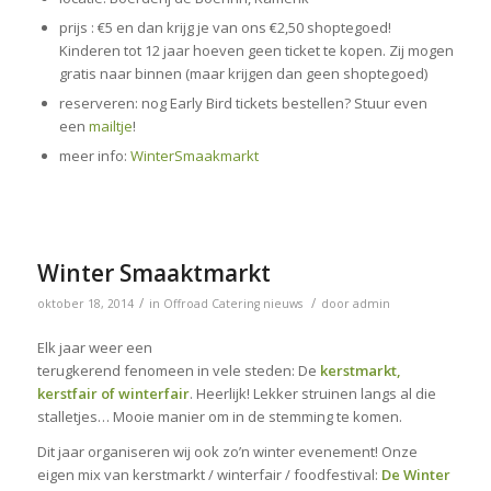
prijs : €5 en dan krijg je van ons €2,50 shoptegoed!
Kinderen tot 12 jaar hoeven geen ticket te kopen. Zij mogen
gratis naar binnen (maar krijgen dan geen shoptegoed)
reserveren: nog Early Bird tickets bestellen? Stuur even
een
mailtje
!
meer info:
WinterSmaakmarkt
Winter Smaaktmarkt
/
/
oktober 18, 2014
in
Offroad Catering nieuws
door
admin
Elk jaar weer een
terugkerend fenomeen in vele steden: De
kerstmarkt,
kerstfair of winterfair
. Heerlijk! Lekker struinen langs al die
stalletjes… Mooie manier om in de stemming te komen.
Dit jaar organiseren wij ook zo’n winter evenement! Onze
eigen mix van kerstmarkt / winterfair / foodfestival:
De Winter