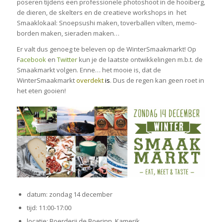
poseren tijdens een professionele photoshoot in de hooiberg,
de dieren, de skelters en de creatieve workshops in het
Smaaklokaal: Snoepsushi maken, toverballen vilten, memo-
borden maken, sieraden maken…
Er valt dus genoeg te beleven op de WinterSmaakmarkt! Op
F
acebook
en
Twitter
kun je de laatste ontwikkelingen m.b.t. de
Smaakmarkt volgen. Enne… het mooie is, dat de
WinterSmaakmarkt
overdekt
is
. Dus de regen kan geen roet in
het eten gooien!
datum: zondag 14 december
tijd: 11:00-17:00
locatie: Boerderij de Boerinn, Kamerik