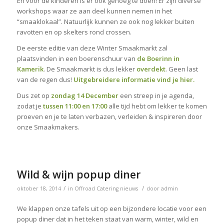
En voor de kinderen is er ook genoeg te doen! Er zijn diverse
workshops waar ze aan deel kunnen nemen in het
“smaaklokaal”. Natuurlijk kunnen ze ook nog lekker buiten
ravotten en op skelters rond crossen.
De eerste editie van deze Winter Smaakmarkt zal
plaatsvinden in een boerenschuur van
de Boerinn in
Kamerik
. De Smaakmarkt is dus lekker
overdekt
. Geen last
van de regen dus!
Uitgebreidere informatie vind je
hier
.
Dus zet op
zondag 14 December
een streep in je agenda,
zodat je
tussen 11:00 en 17:00
alle tijd hebt om lekker te komen
proeven en je te laten verbazen, verleiden & inspireren door
onze Smaakmakers.
Wild & wijn popup diner
/
/
oktober 18, 2014
in
Offroad Catering nieuws
door
admin
We klappen onze tafels uit op een bijzondere locatie voor een
popup diner dat in het teken staat van warm, winter, wild en