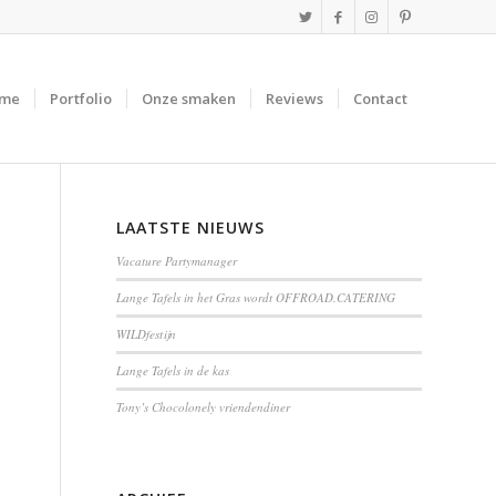
me
Portfolio
Onze smaken
Reviews
Contact
LAATSTE NIEUWS
Vacature Partymanager
Lange Tafels in het Gras wordt OFFROAD.CATERING
WILDfestijn
Lange Tafels in de kas
Tony’s Chocolonely vriendendiner