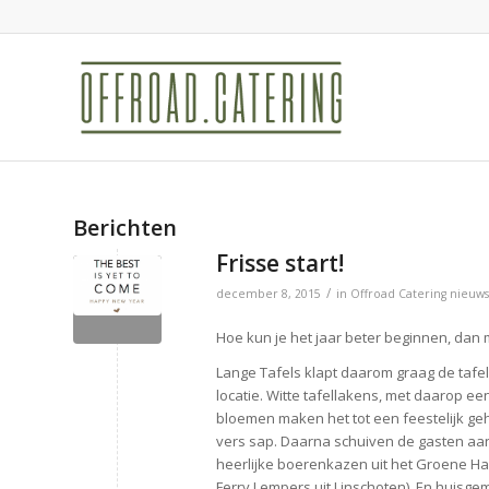
Berichten
Frisse start!
/
december 8, 2015
in
Offroad Catering nieuws
Hoe kun je het jaar beter beginnen, dan m
Lange Tafels klapt daarom graag de tafels
locatie. Witte tafellakens, met daarop 
bloemen maken het tot een feestelijk g
vers sap. Daarna schuiven de gasten aan 
heerlijke boerenkazen uit het Groene Ha
Ferry Lempers uit Linschoten). En huisg