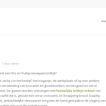
Ho
/
door
admin
et een fris en fruitig nieuwjaarsontbijt?
 uit bij u in het bedrijf, het magazijn, de werkplaats of op een andere
een verzameling van brocante en grootmoeders serviesgoed en verse
eheel. De gasten worden ontvangen met
feestelijke ontbijtcocktail
van
tafel die is gevuld met verse croissants en knapperig brood. Daarbij
rt, ambachtelijke vleeswaren (nog met de hand gemaakt in de slagerij van
emaakte jam voor de zoetekauwen.