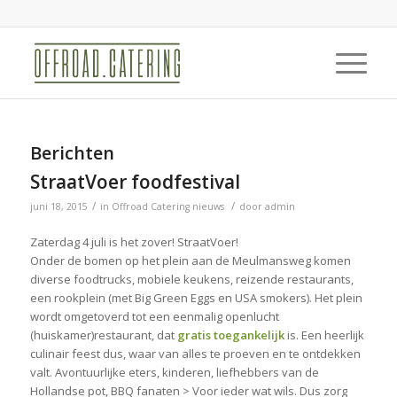
Berichten
StraatVoer foodfestival
/
/
juni 18, 2015
in
Offroad Catering nieuws
door
admin
Zaterdag 4 juli is het zover! StraatVoer!
Onder de bomen op het plein aan de Meulmansweg komen
diverse foodtrucks, mobiele keukens, reizende restaurants,
een rookplein (met Big Green Eggs en USA smokers). Het plein
wordt omgetoverd tot een eenmalig openlucht
(huiskamer)restaurant, dat
gratis toegankelijk
is. Een heerlijk
culinair feest dus, waar van alles te proeven en te ontdekken
valt. Avontuurlijke eters, kinderen, liefhebbers van de
Hollandse pot, BBQ fanaten > Voor ieder wat wils. Dus zorg